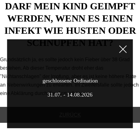
DARF MEIN KIND GEIMPFT
WERDEN, WENN ES EINEN
INFEKT WIE HUSTEN ODER
SCHNUPFEN HAT?
Grundsätzlich ja, es sollte jedoch kein Fieber über 38 Grad
bestehen. Ab dieser Temperatur droht eher das
"Nichtanschlagen" der Impfung, aber es ist keine höhere Rate
geschlossene Ordination
an Nebenwirkungen zu erwarten. Im Zweifelsfalle sollte jedoch
eine Abklärung durch den Arzt erfolgen.
31.07. - 14.08.2026
ZURÜCK