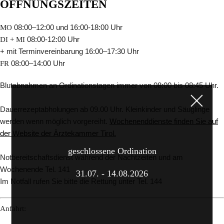
ÖFFNUNGSZEITEN
MO
08:00–12:00 und 16:00-18:00 Uhr
DI + MI
08:00-12:00 Uhr
+ mit Terminvereinbarung 16:00–17:30 Uhr
FR
08:00–14:00 Uhr
Blutabnahmen an Ordinationstagen immer von 08:00 bis 08:45 Uhr.
Dauerrezeptabholungen ab 09.00 Uhr. Kleinkinder und Säuglinge
werden wenn möglich vorgereiht.
Wochenenddienste finden Sie auf
der Website der Ärztekammer Tirol.
geschlossene Ordination
Notbereitschaftsdienst während der Nachtzeiten und am
Wochenende Tel. 141
31.07. - 14.08.2026
Im Notfall rufen Sie bitte die Rettung unter Tel. 144
Anfahrt: